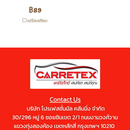
ละเอียดกว่าเส้นใยธรรมชาติ ให้
฿89
ความอ่อนนุ่มที่มากกว่า เช็ดลื่น
เบาแรง และไม่ทำให้พื้นผิวที่เช็ด
เปรียบเทียบ
เกิดริ้วรอย เหมาะสำหรับเช้ดและ
ขัดเงาสีรถยนต์ คุณภาพดี เช้ด
ทำความสะอาดคราบน้ำ คราบฝุ่น
คราบติดแน่นได้อย่างง่ายดาย
ด้วยเนื้อผ้าออกแบบให้มีขนสั้น จึง
เหมาะแก่การเช็ดแว็กซ์ เพื่อไม่ให้
คราบแว็กซ์หลงเหลืออยู่บนรถ
ของคุณ ทนต่อการใช้งานเนื้อผ้า
และขอบไม่ยุ่ย ไม่เสียรูปง่าย ซับ
น้ำได้ดี อายุการใช้งานยาวนาน ทน
Contact Us
ต่อการซักล้างได้มากกว่าเส้นใย
ธรรมชาติ
บริษัท โปรเฟสชั่นนัล คลีนนิ่ง จำกัด
30/296 หมู่ 6 ซอยชินเขต 2/1 ถนนงามวงศ์วาน
แขวงทุ่งสองห้อง เขตหลักสี่ กรุงเทพฯ 10210