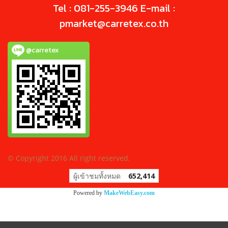
Tel : 081-255-3946 E-mail :
pmarket@carretex.co.th
@carretex
© Copyright 2016 All right reserved.
ผู้เข้าชมทั้งหมด
652,414
Powered by
MakeWebEasy.com