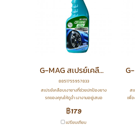
G-MAG สเปรย์เคลือบเงายาง
8851755957833
สเปรย์เคลือบเงายางที่ช่วยปกป้องยาง
สเป
รถของคุณให้ดูฉ่ำ เงางามอยู่เสมอ
เพื่
ปกป้องยางรถยนต์จากแสงแดด ซึ่งเป็น
จา
฿179
สาเหตุทำให้สียางซีด และแตกลาย
คราบ
พร้อมช่วยปกป้องการเกิดคราบน้ำและ
ดูสด
เปรียบเทียบ
คราบฝุ่นต่างๆโดยไม่ทำอันตรายต่อยาง
ป้อง