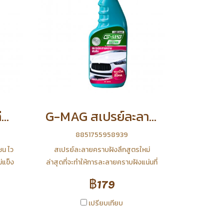
G-MAG สเปรย์เคลือบรักษาหนัง
G-MAG สเปรย์ละลายคราบฝังแน่น
8851755958939
ซน ไว
สเปรย์ละลายคราบฝังลึกสูตรใหม่
ม่แข็ง
ล่าสุดที่จะทำให้การละลายคราบฝังแน่นที่
ะยัง
ติดตามผิวสีรถให้หลุดออกได้อย่าง
฿179
สาเหตุ
ง่ายดาย ใช้งานง่ายไม่ต้องออกแรง
าง
ประหยัดเวลาไม่ว่าจะเป็นคราบสกปรก
เปรียบเทียบ
ิล PVC
คราบขี้ไคลบนรถสีขาว คราบจาระบี