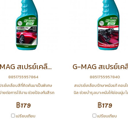
G-MAG สเปรย์เคลือบสี
8851755957864
8851755957840
รย์เคลือบสีที่คิดค้นมาเป็นพิเศษ
สเปรย์เคลือบรักษาหนังแท้ คอนโ
อง่ายต่อการใช้งาน ช่วยป้องกันสีรถ
นิล ช่วยบำรุงเบาะหนังให้อ่อนนุ่ม ไ
กรอยขีดข่วน รอยขนแมว มูลนก
กระด้าง ป้องกันการแห้งกรอบ แล
฿179
฿179
น้ำ และฝุ่นละอองต่างๆ จึงทำให้รถ
ปกป้องหนังแท้จากรังสียูวี ซึ่งเป็น
ใสเงาามเหมือนใหม่อยู่เสมอ และยัง
ที่ทำให้ผิววัสดุแห้งกรอบ ซีดจ
เปรียบเทียบ
เปรียบเทียบ
กันความร้อนจากแสงแดดที่ทำให้สี
สามารถใช้ได้ดีกับเบาะหนังแท้ ไวน