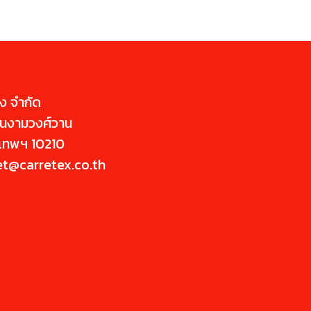
่างๆ
คราบน้ำมัน คราบยางมะตอย คราบกาว
ระเป๋า
คราบเหลือง ฝุ่นเขม่าควัน สีหมองคล้ำ
และคราบสกปรกทุกชนิดที่ติดบนผิวสีรถ
ล้อแมกซ์ โดยไม่ทำลายสีรถ
่ง จำกัด
นนงามวงศ์วาน
ุงเทพฯ 10210
et@carretex.co.th