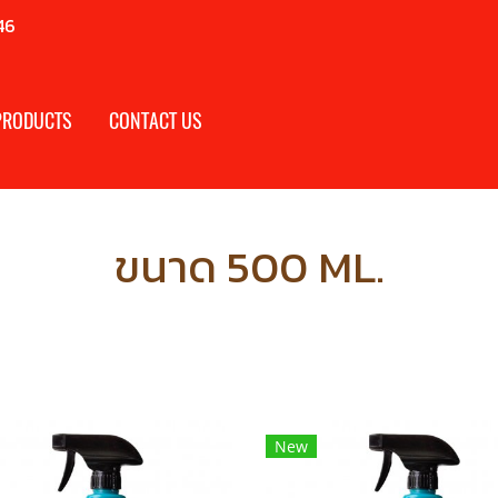
46
PRODUCTS
CONTACT US
ขนาด 500 ML.
New