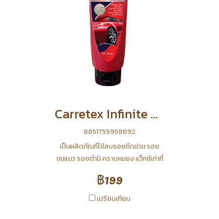
Carretex Infinite ผลิตภัณฑ์ขัดรอยขนแมวขีดข่วน 160 มล.
8851755958892
เป็นผลิตภัณฑ์ใช้ลบรอยขีดข่วน รอย
ขนแมว รอยตำนิ คราบหมอง แว็กซ์เก่าที่
หมดสภาพและคราบฝังแน่นต่างๆ คืน
฿199
ความเงาใหม่เรียบเนียนให้กับสีรถ แคร์รี
แท็กซ์ สแครทช์ รีมูฟเวอร์ มี
เปรียบเทียบ
ประสิทธิภาพในการตกแต่ง และขัดเงาได้