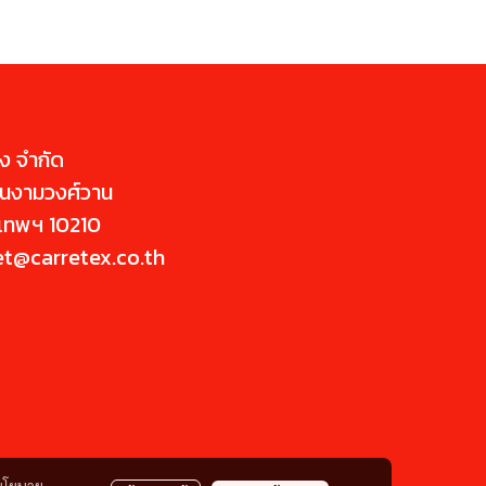
่ง จำกัด
นนงามวงศ์วาน
ุงเทพฯ 10210
et@carretex.co.th