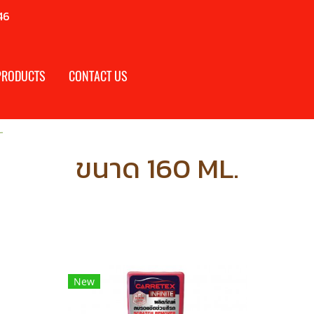
46
PRODUCTS
CONTACT US
.
ขนาด 160 ML.
New