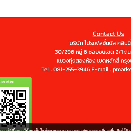
รวดเร็วและง่ายดายโดยไม่เป็นอันตราย
หรือเกี่ยวข้องกับชั้นสีรถทั้งสีพ่นใหม่
หรือ สีพ่นซ้ำก็ตาม และยังใช้ได้ดีกับวัสดุ
ผิวเรียบแข็ง เช่น โครเมี่ยม กระจก สแตน
เลส ล้อแม็กซ์ อลูมิเนียม ฯลฯ
Contact Us
บริษัท โปรเฟสชั่นนัล คลีนนิ
30/296 หมู่ 6 ซอยชินเขต 2/1 ถ
แขวงทุ่งสองห้อง เขตหลักสี่ กร
Tel : 081-255-3946 E-mail : pmark
arretex