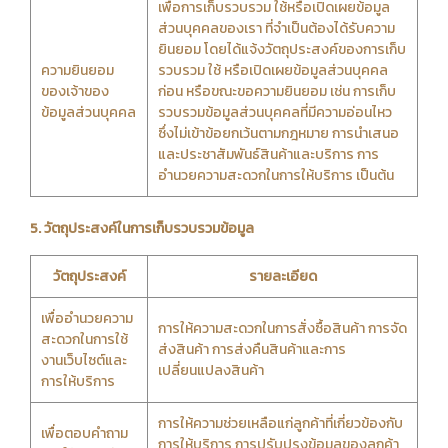
เพื่อการเก็บรวบรวม ใช้หรือเปิดเผยข้อมูล
ส่วนบุคคลของเรา ที่จำเป็นต้องได้รับความ
ยินยอม โดยได้แจ้งวัตถุประสงค์ของการเก็บ
ความยินยอม
รวบรวม ใช้ หรือเปิดเผยข้อมูลส่วนบุคคล
ของเจ้าของ
ก่อน หรือขณะขอความยินยอม เช่น การเก็บ
ข้อมูลส่วนบุคคล
รวบรวมข้อมูลส่วนบุคคลที่มีความอ่อนไหว
ซึ่งไม่เข้าข้อยกเว้นตามกฎหมาย การนำเสนอ
และประชาสัมพันธ์สินค้าและบริการ การ
อำนวยความสะดวกในการให้บริการ เป็นต้น
5. วัตถุประสงค์ในการเก็บรวบรวมข้อมูล
วัตถุประสงค์
รายละเอียด
เพื่ออำนวยความ
การให้ความสะดวกในการสั่งซื้อสินค้า การจัด
สะดวกในการใช้
ส่งสินค้า การส่งคืนสินค้าและการ
งานเว็บไซต์และ
เปลี่ยนแปลงสินค้า
การให้บริการ
การให้ความช่วยเหลือแก่ลูกค้าที่เกี่ยวข้องกับ
เพื่อตอบคำถาม
การให้บริการ การปรับปรุงข้อมูลของลูกค้า