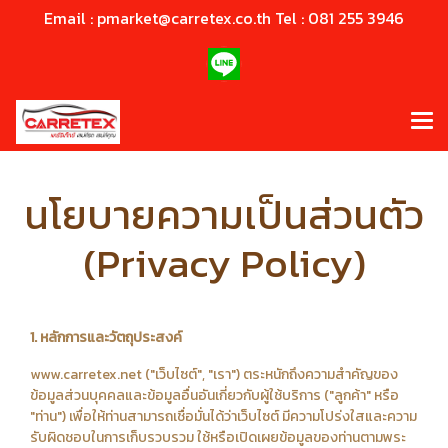
Email : pmarket@carretex.co.th Tel : 081 255 3946
นโยบายความเป็นส่วนตัว
(Privacy Policy)
1. หลักการและวัตถุประสงค์
www.carretex.net ("เว็บไซต์", "เรา") ตระหนักถึงความสำคัญของ
ข้อมูลส่วนบุคคลและข้อมูลอื่นอันเกี่ยวกับผู้ใช้บริการ ("ลูกค้า" หรือ
"ท่าน") เพื่อให้ท่านสามารถเชื่อมั่นได้ว่าเว็บไซต์ มีความโปร่งใสและความ
รับผิดชอบในการเก็บรวบรวม ใช้หรือเปิดเผยข้อมูลของท่านตามพระ