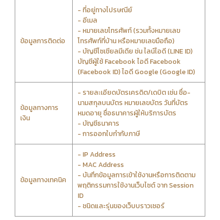
- ที่อยู่ทางไปรษณีย์
- อีเมล
- หมายเลขโทรศัพท์ (รวมทั้งหมายเลข
ข้อมูลการติดต่อ
โทรศัพท์ที่บ้าน หรือหมายเลขมือถือ)
- บัญชีโซเชียลมีเดีย ช่น ไลน์ไอดี (LINE ID)
บัญชีผู้ใช้ Facebook ไอดี Facebook
(Facebook ID) ไอดี Google (Google ID)
- รายละเอียดบัตรเครดิต/เดบิต เช่น ชื่อ-
นามสกุลบนบัตร หมายเลขบัตร วันที่บัตร
ข้อมูลทางการ
หมดอายุ ชื่อธนาคารผู้ให้บริการบัตร
เงิน
- บัญชีธนาคาร
- การออกใบกำกับภาษี
- IP Address
- MAC Address
- บันทึกข้อมูลการเข้าใช้งานหรือการติดตาม
ข้อมูลทางเทคนิค
พฤติกรรมการใช้งานเว็บไซต์ จาก Session
ID
- ชนิดและรุ่นของเว็บบราวเซอร์