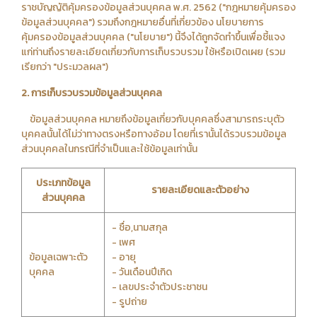
ราชบัญญัติคุ้มครองข้อมูลส่วนบุคคล พ.ศ. 2562 ("กฎหมายคุ้มครอง
ข้อมูลส่วนบุคคล") รวมถึงกฎหมายอื่นที่เกี่ยวข้อง นโยบายการ
คุ้มครองข้อมูลส่วนบุคคล ("นโยบาย") นี้จึงได้ถูกจัดทำขึ้นเพื่อชี้แจง
แก่ท่านถึงรายละเอียดเกี่ยวกับการเก็บรวบรวม ใช้หรือเปิดเผย (รวม
เรียกว่า "ประมวลผล")
2. การเก็บรวบรวมข้อมูลส่วนบุคคล
ข้อมูลส่วนบุคคล หมายถึงข้อมูลเกี่ยวกับบุคคลซึ่งสามารถระบุตัว
บุคคลนั้นได้ไม่ว่าทางตรงหรือทางอ้อม โดยที่เรานั้นได้รวบรวมข้อมูล
ส่วนบุคคลในกรณีที่จำเป็นและใช้ข้อมูลเท่านั้น
ประเภทข้อมูล
รายละเอียดและตัวอย่าง
ส่วนบุคคล
- ชื่อ,นามสกุล
- เพศ
ข้อมูลเฉพาะตัว
- อายุ
บุคคล
- วันเดือนปีเกิด
- เลขประจำตัวประชาชน
- รูปถ่าย