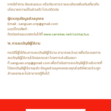
หากมีคำถาม ข้อเสนอแนะ หรือต้องการรายละเอียดเพิ่มเติมเกี่ยวกับ
นโยบายความเป็นส่วนตัว โปรดติดต่อ
ผู้ควบคุมข้อมูลส่วนบุคคล
Email : sanguan.onp@gmail.com
เบอร์โทรศัพท์ :
ติดต่อผ่านแบบฟอร์มได้ที่
www.carretex.net/contactus
14. การลบบัญชีผู้ใช้งาน
กรณีที่ผู้ใช้ต้องการลบบัญชีผู้ใช้งาน สามารถแจ้งเราเพื่อร้องขอการ
ลบบัญชีผู้ใช้งานได้ตลอดเวลา โดยการส่งอีเมลมา
ที่ sanguan.onp@gmail.com เพื่อดำเนินการลบบัญชีผู้ใช้ หลังจากที่
ได้ลบบัญชีผู้ใช้งานแล้ว ข้อมูลส่วนบุคคลของคุณในเซิร์ฟเวอร์จะถูก
ล้างออกและไม่สามารถกู้คืนได้