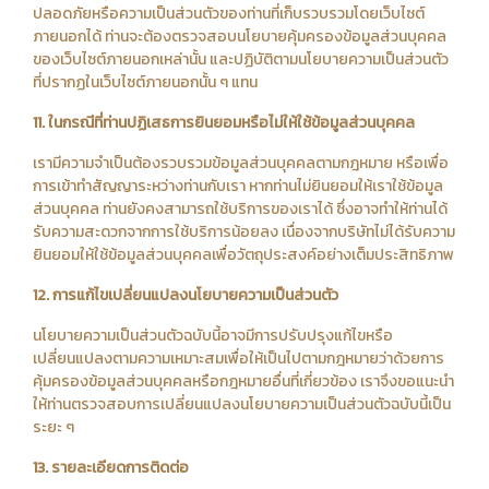
ปลอดภัยหรือความเป็นส่วนตัวของท่านที่เก็บรวบรวมโดยเว็บไซต์
ภายนอกได้ ท่านจะต้องตรวจสอบนโยบายคุ้มครองข้อมูลส่วนบุคคล
ของเว็บไซต์ภายนอกเหล่านั้น และปฏิบัติตามนโยบายความเป็นส่วนตัว
ที่ปรากฏในเว็บไซต์ภายนอกนั้น ๆ แทน
11. ในกรณีที่ท่านปฏิเสธการยินยอมหรือไม่ให้ใช้ข้อมูลส่วนบุคคล
เรามีความจำเป็นต้องรวบรวมข้อมูลส่วนบุคคลตามกฎหมาย หรือเพื่อ
การเข้าทำสัญญาระหว่างท่านกับเรา หากท่านไม่ยินยอมให้เราใช้ข้อมูล
ส่วนบุคคล ท่านยังคงสามารถใช้บริการของเราได้ ซึ่งอาจทำให้ท่านได้
รับความสะดวกจากการใช้บริการน้อยลง เนื่องจากบริษัทไม่ได้รับความ
ยินยอมให้ใช้ข้อมูลส่วนบุคคลเพื่อวัตถุประสงค์อย่างเต็มประสิทธิภาพ
12. การแก้ไขเปลี่ยนแปลงนโยบายความเป็นส่วนตัว
นโยบายความเป็นส่วนตัวฉบับนี้อาจมีการปรับปรุงแก้ไขหรือ
เปลี่ยนแปลงตามความเหมาะสมเพื่อให้เป็นไปตามกฎหมายว่าด้วยการ
คุ้มครองข้อมูลส่วนบุคคลหรือกฎหมายอื่นที่เกี่ยวข้อง เราจึงขอแนะนำ
ให้ท่านตรวจสอบการเปลี่ยนแปลงนโยบายความเป็นส่วนตัวฉบับนี้เป็น
ระยะ ๆ
13. รายละเอียดการติดต่อ