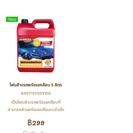
New
โฟมล้างรถพร้อมเคลือบ 5 ลิตร
8851755959158
เป็นโฟมล้างรถพร้อมเคลือบที่
สามารถล้างพร้อมเคลือบเงาในขั้น
ตอนดึยว ลักษณะเป็นเนื้อโฟม
฿299
ละเอียดหนานุ่มที่มีเนื้อโฟมเยอะ จึง
ทำให้ล้างรถได้ง่ายและป้องกันการ