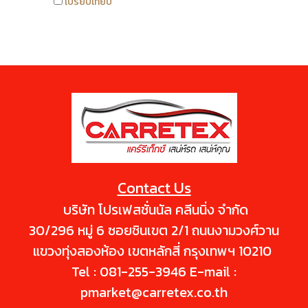
เปรียบเทียบ
เกิดรอยขนแมวในขณะล้างรถได้ดี
ช่วยทำความสะอาดและขจัดคราบ
สกปรกต่างๆ เช่น เศษดิน เศษ
ทราย คราบฝุ่น คราบมูลนก เขม่า
ควัน และคราบฝังแน่นได้อย่างมี
ประสิทธิภาพ ช่วยรักษาสีรถให้ดู
สดใสเงางามเหมือนใหม่อยู่เสมอ
อีกทั้งยังช่วยป้องกันรังสี UV
ใช้ได้กับทุกสภาพสีรถโดยไม่
ทำลายชั้นผิวสี เนื้อโฟมล้างออก
Contact Us
ง่าย ไม่ทั้งคราบหลังการเช็ดแห้ง
บริษัท โปรเฟสชั่นนัล คลีนนิ่ง จำกัด
30/296 หมู่ 6 ซอยชินเขต 2/1 ถนนงามวงศ์วาน
แขวงทุ่งสองห้อง เขตหลักสี่ กรุงเทพฯ 10210
Tel : 081-255-3946 E-mail :
pmarket@carretex.co.th