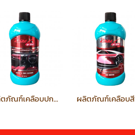
ผลิตภัณฑ์เคลือบปกป้องหนัง (รหัสสินค้า 57505)