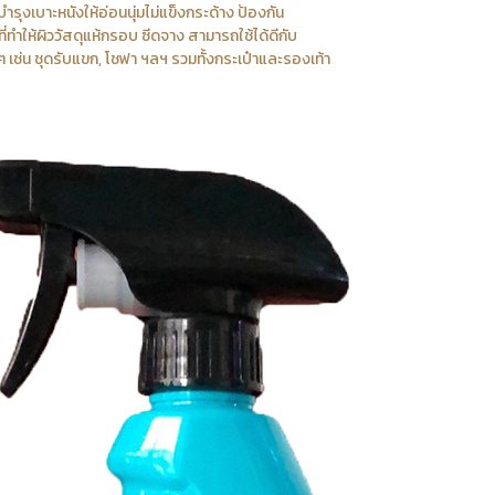
รุงเบาะหนังให้อ่อนนุ่มไม่แข็งกระด้าง ป้องกัน
ทำให้ผิววัสดุแห้กรอบ ซีดจาง สามารถใช้ได้ดีกับ
ๆ เช่น ชุดรับแขก, โชฟา ฯลฯ รวมทั้งกระเป๋าและรองเท้า