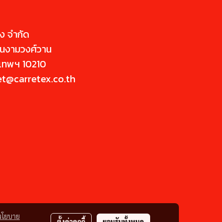
่ง จำกัด
นนงามวงศ์วาน
ุงเทพฯ 10210
et@carretex.co.th
นโยบาย
ตั้งค่าคุกกี้
ยอมรับทั้งหมด