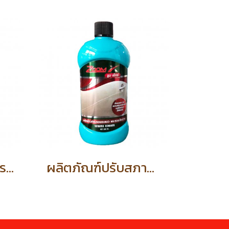
ผลิตภัณฑ์เคลือบสีรถ (รหัสสินค้า 57499)
ผลิตภัณฑ์ปรับสภาพผิวสี ใช้ลบรอยขีดข่วน คราบด่างเล็กๆ รอยตําหนิ (รหัสสินค้า 57512)