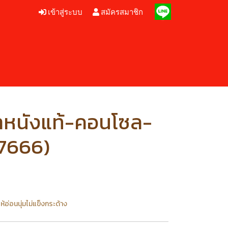
เข้าสู่ระบบ
สมัครสมาชิก
าหนังแท้-คอนโซล-
57666)
้อ่อนนุ่มไม่แข็งกระด้าง