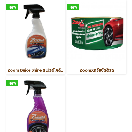
New
New
Zoom Quice Shine สเปรย์เคลือบสีรถ
ZoomXครีมขัดสีรถ
New