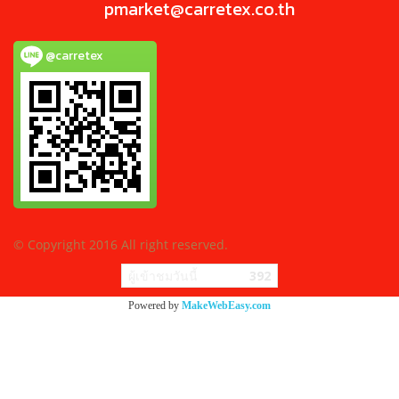
pmarket@carretex.co.th
@carretex
© Copyright 2016 All right reserved.
ผู้เข้าชมวันนี้
392
Powered by
MakeWebEasy.com