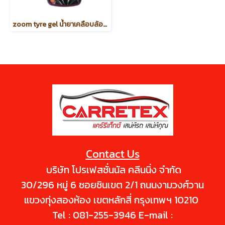
zoom tyre gel น้ำยาเคลือบล้อยางสูตรเจล
Contact Us
บริษัท โปรเฟสชั่นนัล คลีนนิ่ง จำกัด
30/296 หมู่ 6 ซอยชินเขต 2/1 ถนนงามวงศ์วาน
แขวงทุ่งสองห้อง เขตหลักสี่ กรุงเทพฯ 10210
Tel : 081-255-3946 E-mail :