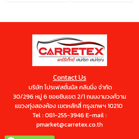
Contact Us
บริษัท โปรเฟสชั่นนัล คลีนนิ่ง จำกัด
30/296 หมู่ 6 ซอยชินเขต 2/1 ถนนงามวงศ์วาน
แขวงทุ่งสองห้อง เขตหลักสี่ กรุงเทพฯ 10210
Tel : 081-255-3946 E-mail :
pmarket@carretex.co.th