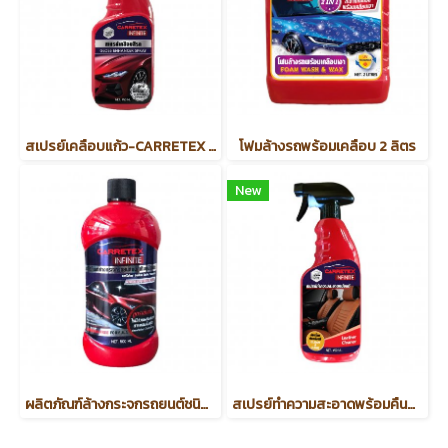
สเปรย์เคลือบแก้ว-CARRETEX INFINITE (รหัสสินค้า 57895)
โฟมล้างรถพร้อมเคลือบ 2 ลิตร
New
ผลิตภัณฑ์ล้างกระจกรถยนต์ชนิดเติมหม้อพัก-CARRETEX INFINITE (รหัสสินค้า 57918)
สเปรย์ทำความสะอาดพร้อมคืนสภาพหนังแท้ 450 ml.