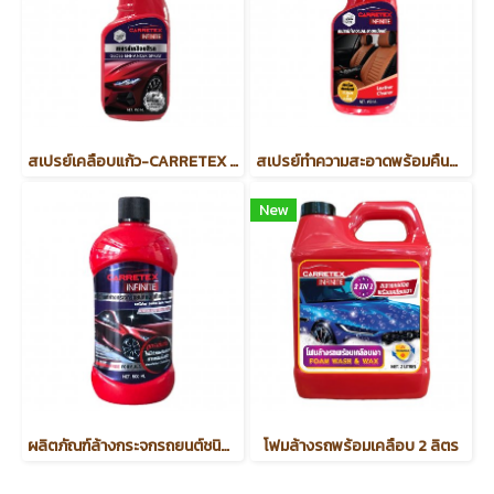
สเปรย์เคลือบแก้ว-CARRETEX INFINITE (รหัสสินค้า 57895)
สเปรย์ทำความสะอาดพร้อมคืนสภาพหนังแท้ 450 ml.
New
ผลิตภัณฑ์ล้างกระจกรถยนต์ชนิดเติมหม้อพัก-CARRETEX INFINITE (รหัสสินค้า 57918)
โฟมล้างรถพร้อมเคลือบ 2 ลิตร