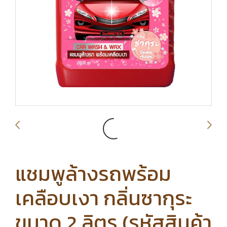
แชมพูล้างรถพร้อม
เคลือบเงา กลิ่นซากุระ
ขนาด 2 ลิตร (รหัสสินค้า