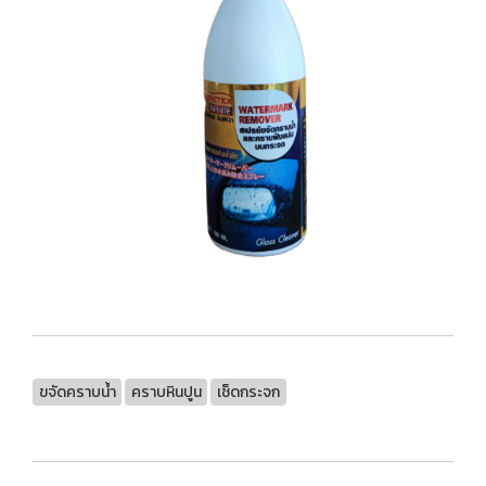
ขจัดคราบน้ำ
คราบหินปูน
เช็ดกระจก