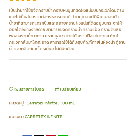
เป็นน้ำยาที่ใช้ขจัดคราบน้ำ คราบหินปูนที่ติดฝังแน่นบนกระจกโดยตรง
และไม่เป็นอันตรายต่อกระจกรถยนต์ ด้วยคุณสมบัติพิเศษของตัว
น้ำยาที่สามารถแทรกซึมและสลายคราบฝังแน่นที่ติดอยู่บนกระจกให้
ออกได้อย่างง่ายดาย สามารถขจัดคราบน้ำ คราบแป้ง คราบดินสอ
พอง คราบน้ำบาดาล คราบมูลนก ยางไม้ คราบฝังแน่นต่างๆ ทำให้
กระจกกลับมาใสสะอาด สามารถใช้ได้กับสุขภัณฑ์ภายในห้องน้ำ ตู้อาบ
น้ำ และผลิตภัณฑ์โครเมี่ยม ได้ดีอีกด้วย
เพิ่มรายการโปรด
เปรียบเทียบ
หมวดหมู่ :
Carretex Infinite
,
180 ml.
แบรนด์ :
CARRETEX INFINITE