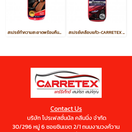
สเปรย์ทำความสะอาดพร้อมคืนสภาพหนังแท้ 450 ml.
สเปรย์เคลือบแก้ว-CARRETEX INFINITE (รหัสสินค้า 57895)
Contact Us
บริษัท โปรเฟสชั่นนัล คลีนนิ่ง จำกัด
30/296 หมู่ 6 ซอยชินเขต 2/1 ถนนงามวงศ์วาน