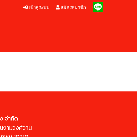
เข้าสู่ระบบ
สมัครสมาชิก
่ง จำกัด
นนงามวงศ์วาน
ุงเทพฯ 10210