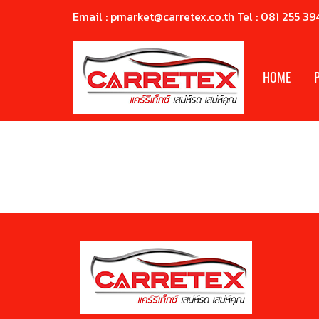
Email : pmarket@carretex.co.th Tel : 081 255 39
HOME