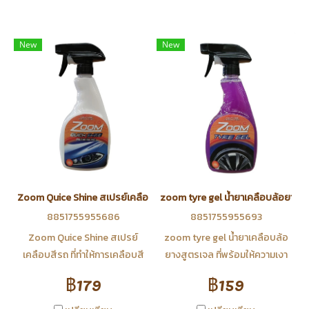
New
New
Zoom Quice Shine สเปรย์เคลือบสีรถ
zoom tyre gel น้ำยาเคลือบล้อยางส
8851755955686
8851755955693
Zoom Quice Shine สเปรย์
zoom tyre gel น้ำยาเคลือบล้อ
เคลือบสีรถ ที่ทำให้การเคลือบสี
ยางสูตรเจล ที่พร้อมให้ความเงา
รถง่าย,สะดวก,ประหยัดเวลามาก
งามและรักษาเนื้อยางให้นุ่มและดู
฿179
฿159
ขึ้น ทำให้สีรถกลับมาเงางาม สีสัน
ใหม่อยู่เสมอด้วยตัวน้ำที่เป็นสูตร
สดใสกว่าเดิม ช่วยลดการจับตัว
เจลให้การยึดเกาะของน้ำยาทำได้ดี