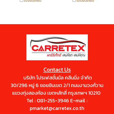
เปรียบเทียบ
เปรียบเทียบ
ของฝุ่นละอองบนสีรถซึ่งทำให้สี
กว่าแบบอื่น โดยไม่ไหลเยิ้ม และไม่
รถ ดูหมอง สามารถใช้บ่อยตาม
เหนียวติดมือหลังการใช้งานช่วย
ต้องการ เพื่อยึดอายุของชั้นแล็ค
ป้องกันการเกิดปัญหาล้อยางแห้ง
เกอร์เหมาะสำหรับรถผิวสีทั่วไป
แข็งกระด้าง ยางแตกลายก่อน
งานโชว์ โชว์รูมรถ และผู้ที่รักความ
เวลาอันควร และป้องกันคราบฝุ่น
สะอาดสดใสตลอดเวลา ขนาด
ติดล้อ จากการจอดรถหรือการ
500 ml.
ขับขี่ในที่มีฝุ่นละอองมาก สามารถ
ฉีดได้บ่อยตามความต้องการพื่อ
เป็นการบำรุงรักษาสภาพยาง และ
ยังสามารถใช้ได้ดีกับไวนิล กันชน
Contact Us
ยาง ยางขอบคิ้วคอนโซล ขนาด
500ml.
บริษัท โปรเฟสชั่นนัล คลีนนิ่ง จำกัด
30/296 หมู่ 6 ซอยชินเขต 2/1 ถนนงามวงศ์วาน
แขวงทุ่งสองห้อง เขตหลักสี่ กรุงเทพฯ 10210
Tel : 081-255-3946 E-mail :
pmarket@carretex.co.th